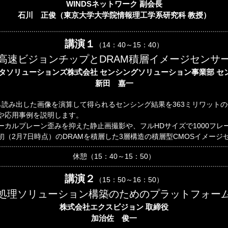
WINDSネットワーク 副会長
石川 正俊（東京大学大学院情報理工学系研究科 教授）
講演１
（14：40～15：40）
高速ビジョンチップとDRAM積層イメージセンサ
タソリューションズ株式会社 センシングソリューション事業部 セン
新田 嘉一
から読み出した画像を演算して得られるセンシング結果を363ミリワット
や応用事例を説明します。
カルプレーン歪みを抑えた静止画撮影や、フルHDサイズで1000フレ
（2月7日時点）のDRAMを積層した3層構造の積層型CMOSイメー
休憩（15：40～15：50）
講演２
（15：50～16：50）
処理ソリューション構築のためのプラットフォー
株式会社エクスビジョン 取締役
加治佐 俊一