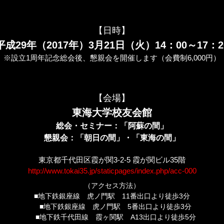
【日時】
平成29年（2017年）3月21日（火）14：00～17：2
※設立1周年記念総会後、懇親会を開催します（会費制6,000円）
【会場】
東海大学校友会館
総会・セミナー：「阿蘇の間」
懇親会：「朝日の間」・「東海の間」
東京都千代田区霞が関3-2-5 霞が関ビル35階
http://www.tokai35.jp/staticpages/index.php/acc-000
（アクセス方法）
■地下鉄銀座線 虎ノ門駅 11番出口より徒歩3分
■地下鉄銀座線 虎ノ門駅 5番出口より徒歩3分
■地下鉄千代田線 霞ヶ関駅 A13出口より徒歩5分