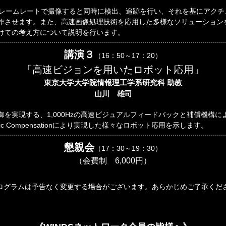
のフレームレートで撮像すると同時に検出、追跡を行い、それを基にアク
作させます。また、高速画像処理技術を応用した多様なソリューション
けての考え方について説明を行います。
講演３
（16：50～17：20）
「高速ビジョンを用いたロボット応用」
東京大学大学院情報理工学系研究科 助教
山川 雄司
現する、1,000Hzの高速ビジュアルフィードバックと補償機構によるDyna
c Compensationにより実現した様々なロボット応用を示します。
懇親会
（17：30～19：30）
（会費制 6,000円）
ログラムは予告なく変更する場合がございます。あらかじめご了承くだ