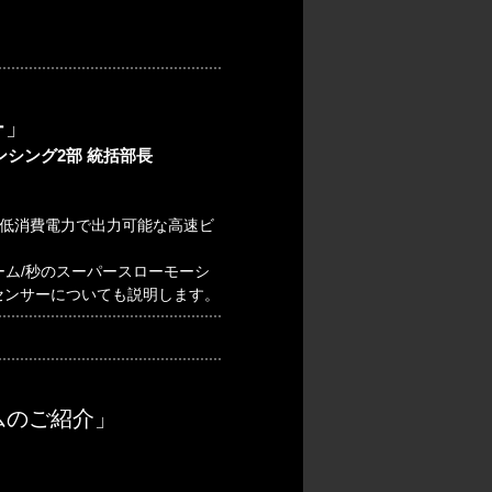
ー」
シング2部 統括部長
の低消費電力で出力可能な高速ビ
ーム/秒のスーパースローモーシ
ジセンサーについても説明します。
ムのご紹介」