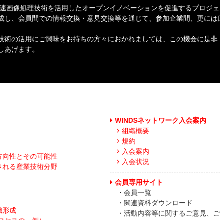
速画像処理技術を活用したオープンイノベーションを促進するプロジェ
成し、会員間での情報交換・意見交換等を通じて、参加企業間、更には
。
技術の活用にご興味をお持ちの方々におかれましては、この機会に是非「
しあげます。
WINDSネットワーク入会案内
組織概要
規約
入会案内
方向性とその可能性
入会状況
される産業技術分野
会員専用サイト
・会員一覧
・関連資料ダウンロード
織形成
・活動内容等に関するご意見、ご