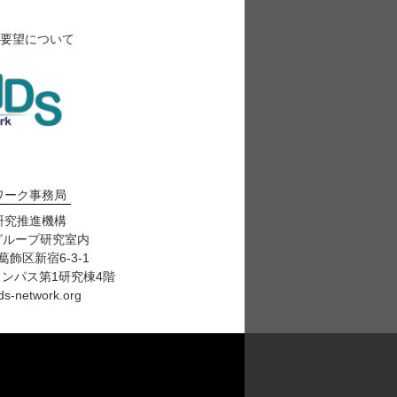
要望について
トワーク事務局
研究推進機構
グループ研究室内
都葛飾区新宿6-3-1
ンパス第1研究棟4階
s-network.org