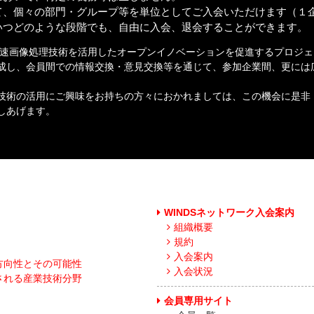
て、個々の部門・グループ等を単位としてご入会いただけます（１
いつどのような段階でも、自由に入会、退会することができます。
速画像処理技術を活用したオープンイノベーションを促進するプロジェ
成し、会員間での情報交換・意見交換等を通じて、参加企業間、更には
。
技術の活用にご興味をお持ちの方々におかれましては、この機会に是非「
しあげます。
WINDSネットワーク入会案内
組織概要
規約
入会案内
方向性とその可能性
入会状況
される産業技術分野
会員専用サイト