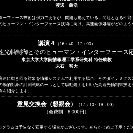
渡辺 義浩
ターフェース技術は強力であるが、問題も抱えている。問題となる性能
のヒューマン・インターフェース技術に向け、高速画像処理がどのよう
。
講演４
（16：40～17：00）
速光軸制御とそのヒューマン・インターフェース
東京大学大学院情報理工学系研究科 特任助教
末石 智大
高速に動き回る対象を情報システムで利用する場合、そのダイナミクス
の動的対象の計測戦略の一つとして駆動鏡面を用いた高速光軸制御技術
例を紹介します。
意見交換会（懇親会）
（17：10～19：00）
（会費制 6,000円）
ログラムは予告なく変更する場合がございます。あらかじめご了承くだ