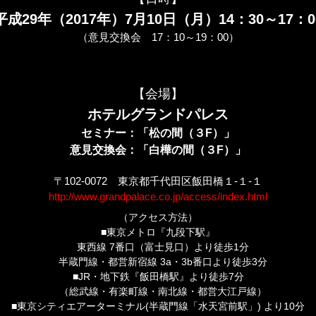
平成29年（2017年）7月10日（月）14：30～17：0
（意見交換会 17：10～19：00）
【会場】
ホテルグランドパレス
セミナー：「松の間（３F）」
意見交換会：「白樺の間（３F）」
〒102-0072 東京都千代田区飯田橋１-１-１
http://www.grandpalace.co.jp/access/index.html
（アクセス方法）
■東京メトロ『九段下駅』
東西線 7番口（富士見口）より徒歩1分
半蔵門線・都営新宿線 3a・3b番口より徒歩3分
■JR・地下鉄『飯田橋駅』より徒歩7分
（総武線・有楽町線・南北線・都営大江戸線）
■東京シティエアーターミナル(半蔵門線「水天宮前駅」) より10分