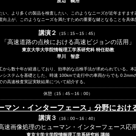
渡辺 義浩
たい、より多くの製品を検査したい、このようなニーズが近年ますます
度向上が、このようなニーズを満たすための重要な鍵となることを具体
講演２
（15：15～15：45）
「高速道路の点検における高速ビジョンの活用」
東京大学大学院情報理工学系研究科 特任助教
早川 智彦
工から数十年が経過しており、効率的な点検手法が求められている。本
システムを基礎とした、時速 100kmで走行中の車両からでも 0.2m
での高速検査実証実験結果について紹介する。
休憩（15：45～16：00）
ーマン・インターフェース」分野におけ
講演３
（16：00～16：40）
高速画像処理のヒューマン・インターフェース応
東京大学大学院情報理工学系研究科 講師