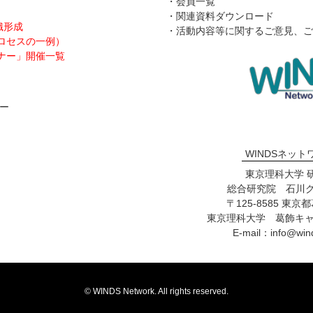
・会員一覧
・関連資料ダウンロード
織形成
・活動内容等に関するご意見、ご
プロセスの一例）
ミナー」開催一覧
ナー
WINDSネッ
東京理科大学 
総合研究院 石川
〒125-8585 東京
東京理科大学 葛飾キャ
E-mail：info@wind
© WINDS Network. All rights reserved.